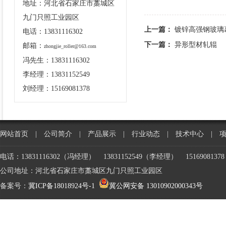
地址：河北省石家庄市藁城区
九门只照工业园区
上一篇：
镀锌高强钢玻璃
电话：13831116302
下一篇：
异形型材轧辊
邮箱：
zhongjie_roller@163.com
冯先生：13831116302
李经理：13831152549
刘经理：15169081378
网站首页
|
公司简介
|
产品展示
|
行业动态
|
技术中心
|
电话：13831116302（冯经理） 13831152549（李经理） 151690813
公司地址：河北省石家庄市藁城区九门只照工业园区
备案号：
冀ICP备18018924号-1
冀公网安备 13010902000343号